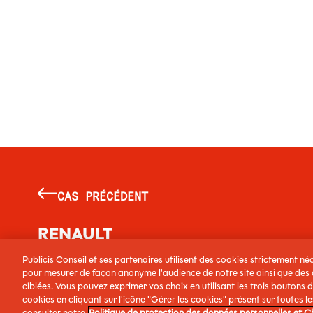
CAS PRÉCÉDENT
RENAULT
LA PETITE GRANDE V
Publicis Conseil et ses partenaires utilisent des cookies strictement n
pour mesurer de façon anonyme l'audience de notre site ainsi que des c
ciblées. Vous pouvez exprimer vos choix en utilisant les trois boutons 
cookies en cliquant sur l'icône "Gérer les cookies" présent sur toutes le
ACCÉDER AUX LIENS DE BAS DE PAGE
consulter notre
Politique de protection des données personnelles et C