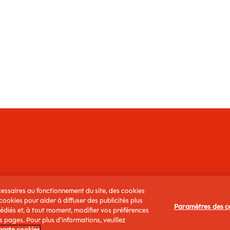
OITURE
écessaires au fonctionnement du site, des cookies
ookies pour aider à diffuser des publicités plus
Paramètres des c
dédiés et, à tout moment, modifier vos préférences
s pages. Pour plus d'informations, veuillez
harte cookies