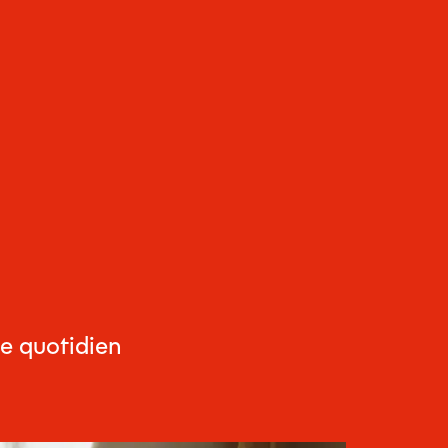
FERMER
re quotidien