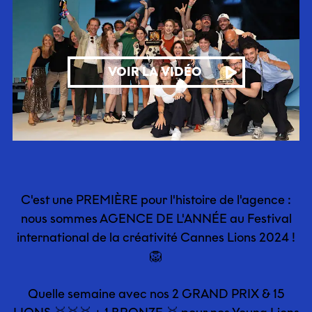
VOIR LA VIDÉO
C'est une PREMIÈRE pour l'histoire de l'agence :
nous sommes AGENCE DE L'ANNÉE au Festival
international de la créativité Cannes Lions 2024 !
🦁
Quelle semaine avec nos 2 GRAND PRIX & 15