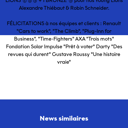
LIONS 🥇🥈🥉 + 1 BRONZE 🥉 pour nos Young Lions
Alexandre Thiébaut & Robin Schneider.
FÉLICITATIONS à nos équipes et clients : Renault
"Cars to work", "The Climb", "Plug-Inn for
Business", "Time-Fighters" AXA "Trois mots"
Fondation Solar Impulse "Prêt à voter" Darty "Des
revues qui durent" Gustave Roussy "Une histoire
vraie"
News similaires